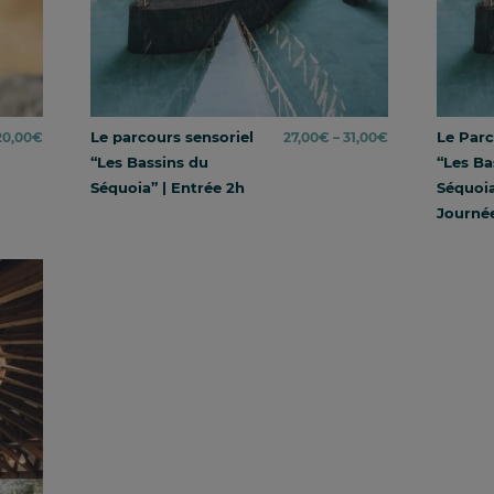
Le parcours sensoriel
Price
Le Parc
20,00
€
27,00
€
–
31,00
€
“Les Bassins du
range:
“Les Ba
Séquoia” | Entrée 2h
27,00€
Séquoia
through
Journé
31,00€