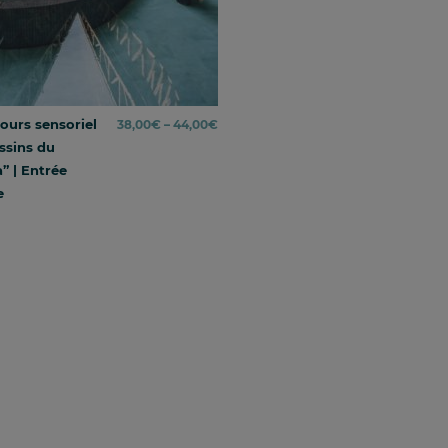
ours sensoriel
Price
38,00
€
–
44,00
€
ssins du
range:
” | Entrée
38,00€
e
through
44,00€