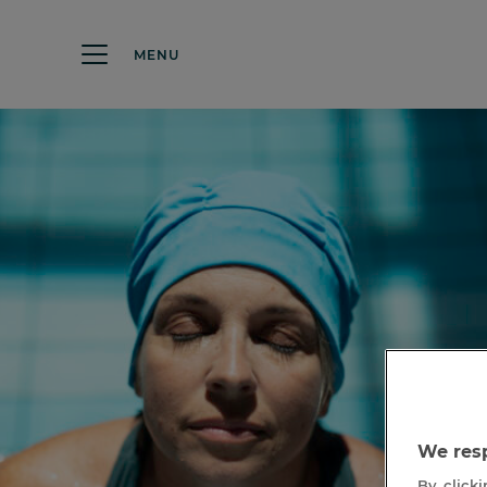
MENU
We resp
By clicki