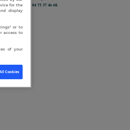
oute au 𝟎𝟒 𝟕𝟓 𝟑𝟕 𝟒𝟔 𝟔𝟖.
vice for the
and display
𝑠
ings" or to
 access to
es of your
All Cookies