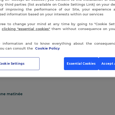
Pour réserver, notre service de réservation se tient à votre éc
by third parties (list available on Cookie Settings Link) on your de
of improving the performance of our Site, your experience 
𝐶𝑒𝑡𝑡𝑒 𝑚𝑎𝑡𝑖𝑛𝑒́𝑒 𝑛𝑒 𝑛𝑒́𝑐𝑒𝑠𝑠𝑖𝑡𝑒 𝑝𝑎𝑠 𝑑𝑒 𝑝𝑟𝑒𝑠𝑐𝑟𝑖𝑝𝑡𝑖𝑜𝑛 𝑚𝑒́𝑑𝑖𝑐𝑎𝑙𝑒. O𝑢𝑣𝑒𝑟𝑡𝑒 𝑎̀ 𝑡𝑜
zed information based on your interests within our services
free to change your mind at any time by going to "Cookie Sett
La
y
clicking "essential cookies"
them without consequence on your
matinée
ADD TO CART
thermale
quantity
 information and to know everything about the consequenc
you can consult the
Cookie Policy
Cookie Settings
Essential Cookies
Accept 
’une matinée