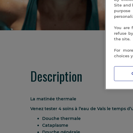
Site and 
purpose 
personali
You are 
refuse b
the site.
For more
choices 
Description
La matinée thermale
Venez tester 4 soins à l’eau de Vals le temps d
Douche thermale
Cataplasme
Douche générale