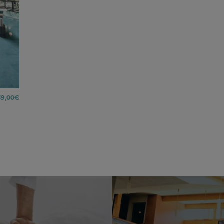
Price
39,00
€
range:
33,00€
through
39,00€