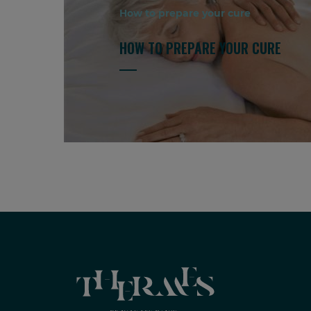
How to prepare your cure
HOW TO PREPARE YOUR CURE