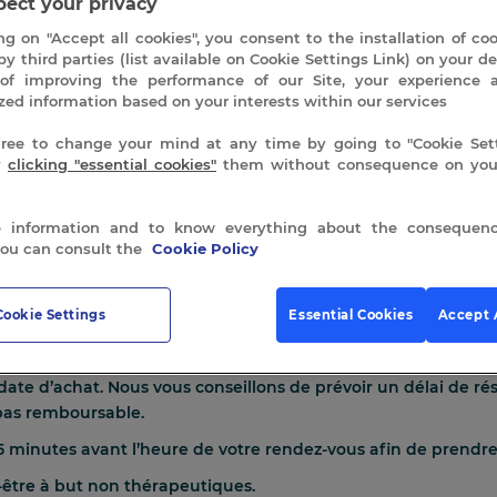
ect your privacy
Massage
dos
ADD TO CART
|
ng on "Accept all cookies", you consent to the installation of co
30
by third parties (list available on Cookie Settings Link) on your de
min
quantity
of improving the performance of our Site, your experience 
zed information based on your interests within our services
free to change your mind at any time by going to "Cookie Sett
y
clicking "essential cookies"
them without consequence on your
 information and to know everything about the consequenc
you can consult the
Cookie Policy
Cookie Settings
Essential Cookies
Accept 
ous allez recevoir votre bon cadeau par voie postale. Afin de 
otre service d’accueil et réserver par téléphone en appela
date d’achat. Nous vous conseillons de prévoir un délai de ré
 pas remboursable.
minutes avant l’heure de votre rendez-vous afin de prendre
être à but non thérapeutiques.