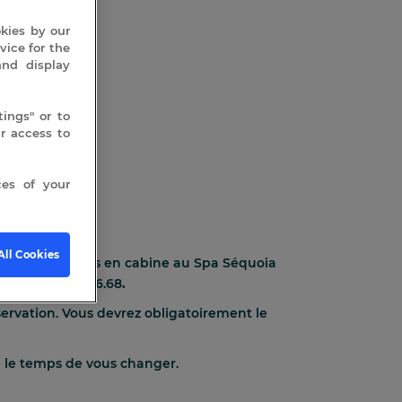
okies by our
vice for the
and display
ings" or to
 access to
es of your
All Cookies
profiter des soins en cabine au Spa Séquoia
nt le
04.75.37.46.68
.
servation. Vous devrez obligatoirement le
 le temps de vous changer.