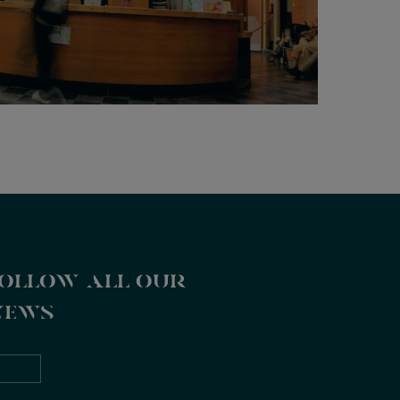
ollow all our
news