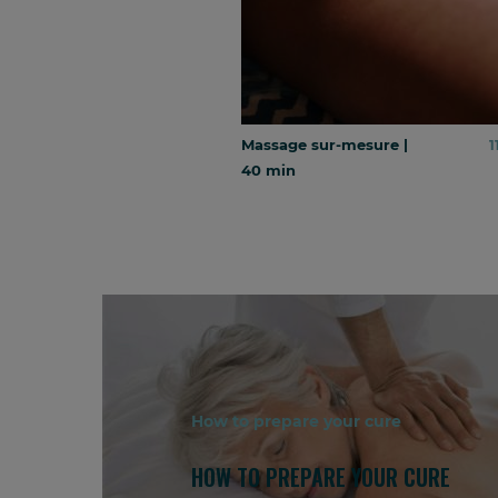
Massage sur-mesure |
1
40 min
How to prepare your cure
HOW TO PREPARE YOUR CURE