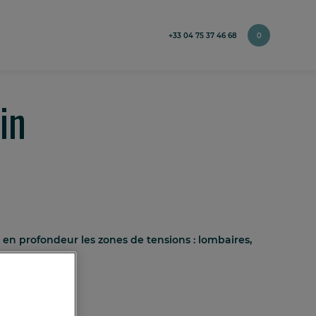
+33 04 75 37 46 68
0
in
 en profondeur les zones de tensions : lombaires,
u Séquoia ».