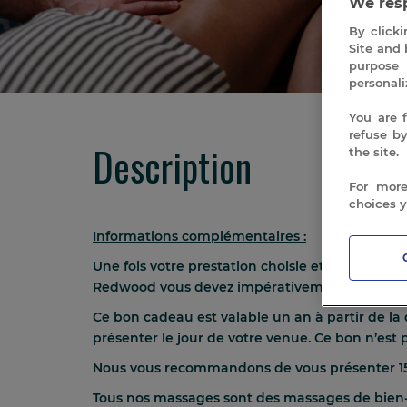
We resp
By clicki
Site and 
purpose 
personali
You are 
refuse b
Description
the site.
For more
choices 
Informations complémentaires :
Une fois votre prestation choisie et achetée, v
Redwood vous devez impérativement contacter n
Ce bon cadeau est valable un an à partir de la 
présenter le jour de votre venue. Ce bon n’est
Nous vous recommandons de vous présenter 15 
Tous nos massages sont des massages de bien-