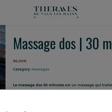
Massage dos | 30 m
90,00
€
Category:
Massages
Le massage dos 30 minutes
est un massage qui traite
trapèzes et nuques.
Ce massage comprend
une entrée 2h aux « Bassins d