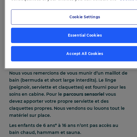
présenter le jour de votre venue. Ce bon n’est pas
remboursable.
Cookie Settings
Nous vous recommandons de vous présenter 15
minutes avant l’heure de votre rendez-vous afin de
prendre le temps de vous changer.
Essential Cookies
Tous nos massages sont des massages de bien-être
à but non thérapeutiques.
Accept All Cookies
Le matériel à fournir :
Nous vous remercions de vous munir d’un maillot de
bain (bermuda et short large interdits). Le linge
(peignoir, serviette et claquettes) est fourni pour les
soins en cabine. Pour le
parcours sensoriel
vous
devez apporter votre propre serviette et des
claquettes propres. Nous vendons ou louons tout le
matériel sur place.
Les enfants de 6 ans* à 16 ans n’ont pas accès au
bain chaud, hammam et sauna.