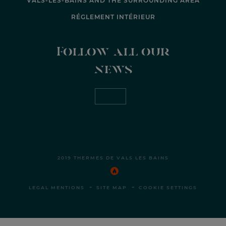
VALS-LES-BAINS AND THE SURROUNDING AREA
RÉGLEMENT INTÉRIEUR
Follow all our
news
2019 THERMES DE VALS LES BAINS
-
-
LEGAL MENTIONS
SITE MAP
COOKIE SETTINGS