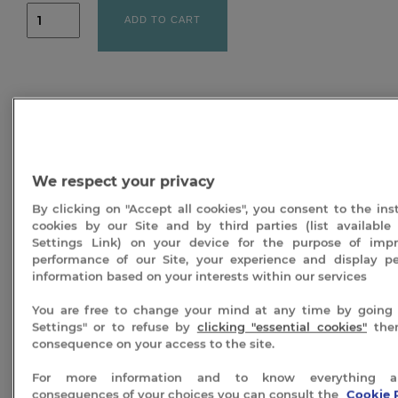
PEUPLIER
BLANC
ADD TO CART
|
Journée
Séquoia
quantity
Description
We respect your privacy
Informations complémentaires :
By clicking on "Accept all cookies", you consent to the inst
Une fois votre prestation choisie et achetée, vous
cookies by our Site and by third parties (list available
allez recevoir votre bon cadeau par voie postale. Afin
Settings Link) on your device for the purpose of imp
de profiter des soins en cabine au Spa Séquoia
performance of our Site, your experience and display pe
information based on your interests within our services
Redwood vous devez impérativement contacter
notre service d’accueil et réserver par téléphone en
You are free to change your mind at any time by going 
appelant le
04.75.37.46.68
.
Settings" or to refuse by
clicking "essential cookies"
the
consequence on your access to the site.
Ce bon cadeau est valable un an à partir de la date
d’achat. Nous vous conseillons de prévoir un délai de
For more information and to know everything a
réservation. Vous devrez obligatoirement le
consequences of your choices you can consult the
Cookie 