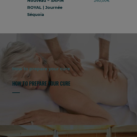
Nouveau – SAPIN
240,00
€
ROYAL | Journée
Séquoia
How to prepare your cure
HOW TO PREPARE YOUR CURE