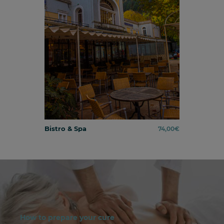
Bistro & Spa
74,00
€
How to prepare your cure