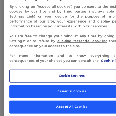
Une entrée journée au parcours sensoriel
“Les
By clicking on "Accept all cookies", you consent to the inst
Bassins du Séquoia” (valable tous les jours
cookies by our Site and by third parties (list available
d’ouverture)
Settings Link) on your device for the purpose of imp
performance of our Site, your experience and display pe
L’entrée journée au parcours sensoriel ne nécessite
information based on your interests within our services
pas de réservation, concernant le repas, vous devez
réserver votre table par téléphone
.
Au moment de la
You are free to change your mind at any time by going 
réservation, vous pouvez préciser que c’est un bon
Settings" or to refuse by
clicking "essential cookies"
the
cadeau
Les Touristes & Spa.
consequence on your access to the site.
80 in stock
For more information and to know everything a
consequences of your choices you can consult the
Cookie 
Resto
LES
ADD TO CART
Cookie Settings
TOURISTES
&
Spa
quantity
Essential Cookies
Description
Accept All Cookies