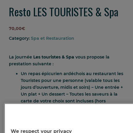
Resto LES TOURISTES & Spa
70,00
€
Category:
Spa et Restauration
La journée
Les touristes & Spa
vous propose la
prestation suivante :
Un repas épicurien ardéchois
au restaurant les
Touristes
pour une personne
(valable tous les
jours d’ouverture, midis et soirs) –
Une entrée +
Un plat + Un dessert –
Toutes les saveurs à la
carte de votre choix sont incluses
(hors
boisson).
Réservation auprès du restaurant
Les Touristes
par téléphone au 04 75 37 42 43
We respect your privacy