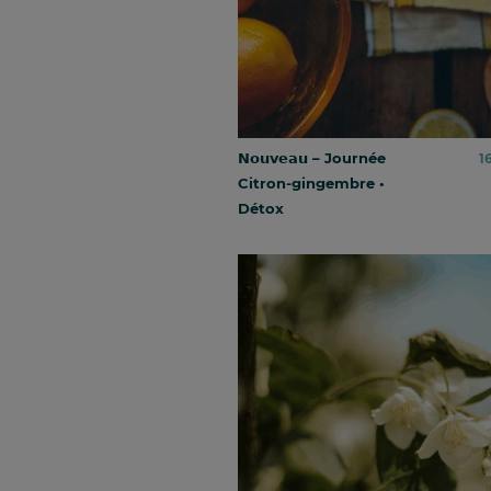
𝗡𝗼𝘂𝘃𝗲𝗮𝘂 – Journée
1
Citron-gingembre •
Détox