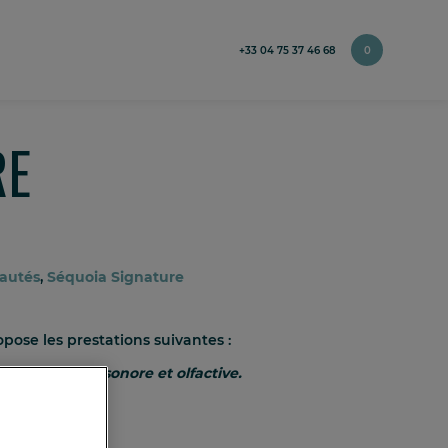
+33 04 75 37 46 68
0
RE
autés
,
Séquoia Signature
pose les prestations suivantes :
e sensorielle, sonore et olfactive.
boisée »