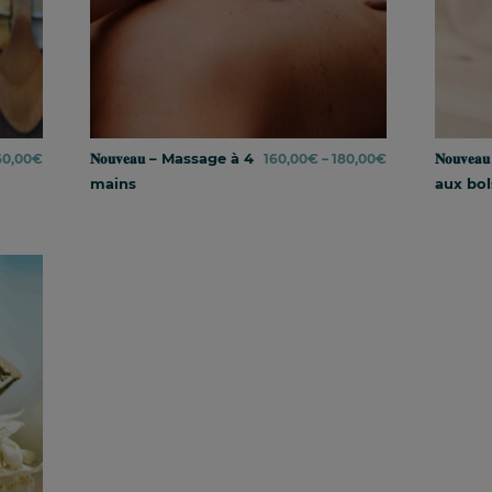
𝐍𝐨𝐮𝐯𝐞𝐚𝐮 – Massage à 4
Price
𝐍𝐨𝐮𝐯𝐞
60,00
€
160,00
€
–
180,00
€
mains
range:
aux bol
160,00€
through
180,00€