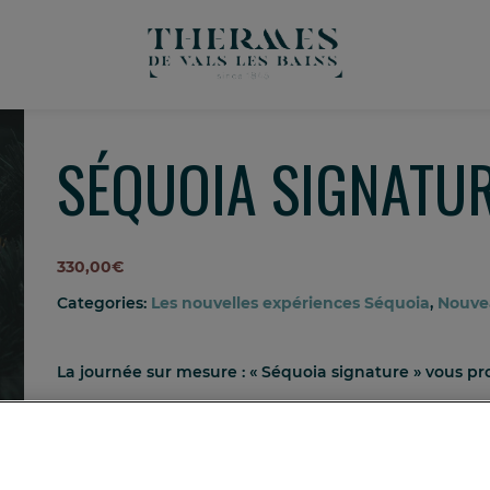
SÉQUOIA SIGNATU
330,00
€
Categories:
Les nouvelles expériences Séquoia
,
Nouve
La journée sur mesure : « Séquoia signature » vous pro
Entrez dans notre univers, et profitez d’une expérienc
Bain végétal
Méditation guidée bain de forêt par « L’Envolée 