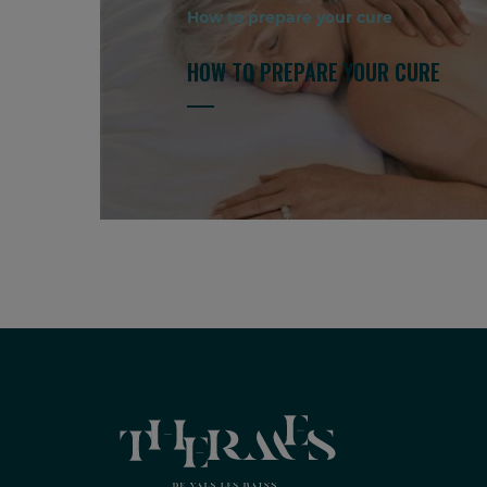
How to prepare your cure
HOW TO PREPARE YOUR CURE