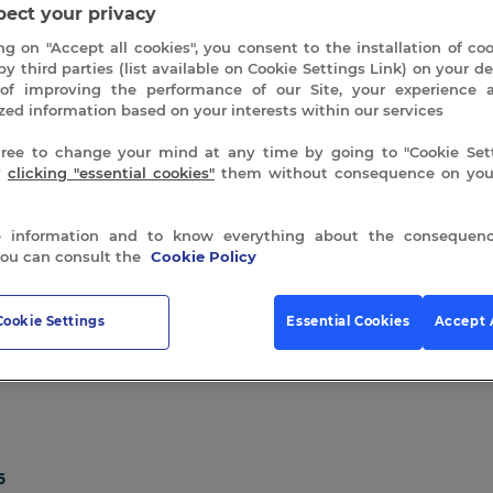
Tisane “Forêt Ardéchoise”
ect your privacy
Gommage à la poudre d’Olivier
ng on "Accept all cookies", you consent to the installation of co
Massage aux bols chantants 60 min. Ce massage
by third parties (list available on Cookie Settings Link) on your de
vibrations du bol tibétain
Réalisé sur notre nouv
of improving the performance of our Site, your experience 
Soin visage 30 minutes La Jarrigue, terre secrèt
zed information based on your interests within our services
E
ntrée Journée aux
«
Bassins du Séquoia »
free to change your mind at any time by going to "Cookie Sett
La chaleur du sable de quartz épouse votre corps s
y
clicking "essential cookies"
them without consequence on your
SÉQUOIA
 information and to know everything about the consequenc
SIGNATURE
ADD TO CART
you can consult the
Cookie Policy
quantity
Cookie Settings
Essential Cookies
Accept 
6