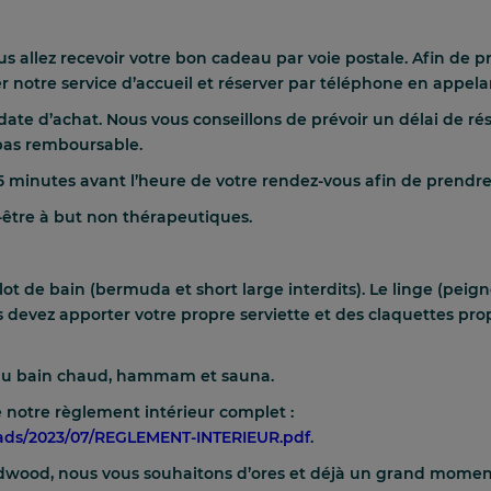
ous allez recevoir votre bon cadeau par voie postale. Afin de 
otre service d’accueil et réserver par téléphone en appela
date d’achat. Nous vous conseillons de prévoir un délai de ré
 pas remboursable.
minutes avant l’heure de votre rendez-vous afin de prendre
être à but non thérapeutiques.
 de bain (bermuda et short large interdits). Le linge (peignoir
 devez apporter votre propre serviette et des claquettes pro
s au bain chaud, hammam et sauna.
 notre règlement intérieur complet :
oads/2023/07/REGLEMENT-INTERIEUR.pdf
.
Redwood, nous vous souhaitons d’ores et déjà un grand momen