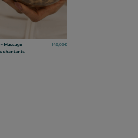
𝐚𝐮 – Massage
140,00
€
s chantants