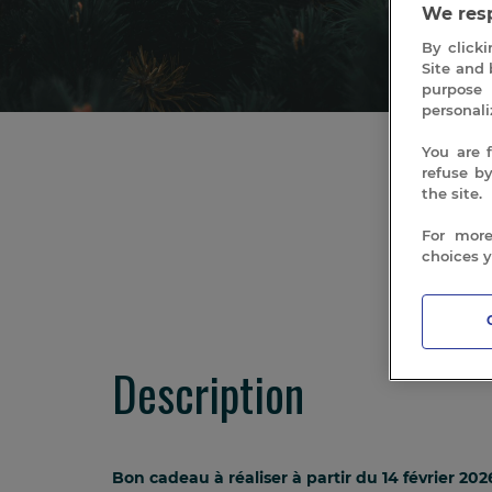
We resp
By clicki
Site and 
purpose 
personali
You are 
refuse b
the site.
For more
choices 
Description
Bon cadeau à réaliser à partir du 14 février 202