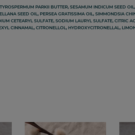
BUTYROSPERMUM PARKII BUTTER, SESAMUM INDICUM SEED OIL
LLANA SEED OIL, PERSEA GRATISSIMA OIL, SIMMONDSIA CHI
UM CETEARYL SULFATE, SODIUM LAURYL SULFATE, CITRIC A
HEXYL CINNAMAL, CITRONELLOL, HYDROXYCITRONELLAL, LIM