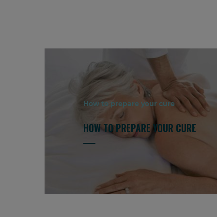
How to prepare your cure
HOW TO PREPARE YOUR CURE