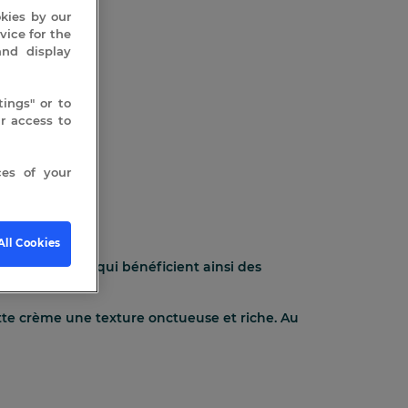
okies by our
vice for the
and display
ings" or to
 access to
es of your
All Cookies
 intolérantes qui bénéficient ainsi des
tte crème une texture onctueuse et riche. Au