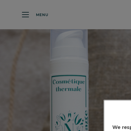
MENU
We resp