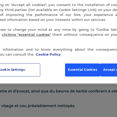
ng on "Accept all cookies", you consent to the installation of co
by third parties (list available on Cookie Settings Link) on your de
of improving the performance of our Site, your experience 
zed information based on your interests within our services
free to change your mind at any time by going to "Cookie Sett
y
clicking "essential cookies"
them without consequence on your
 information and to know everything about the consequenc
you can consult the
Cookie Policy
sèche à très sèche.
Cookie Settings
Essential Cookies
Accept 
es-bains:
Idéale dans le traitement dermatologique des peaux
de la source thermale “Doris”.
tte et d’avocat,
ainsi que du
beurre de karité
confèrent à ce
r visage et cou préalablement nettoyés.