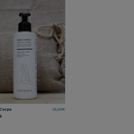
Corps
25,00
€
é