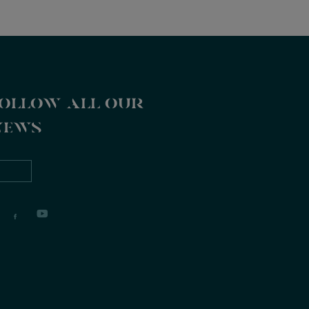
ollow all our
news