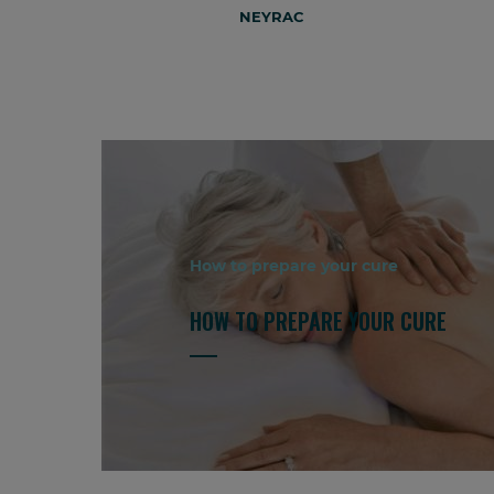
NEYRAC
How to prepare your cure
HOW TO PREPARE YOUR CURE