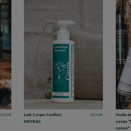
Lait Corps Confort
Huile d
12,00
€
25,00
€
NEYRAC
corps “
coton”