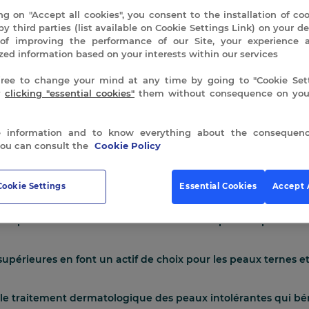
ng on "Accept all cookies", you consent to the installation of co
Gel
by third parties (list available on Cookie Settings Link) on your de
Douche
ADD TO CART
of improving the performance of our Site, your experience 
Soyeux
NEYRAC
zed information based on your interests within our services
quantity
free to change your mind at any time by going to "Cookie Sett
y
clicking "essential cookies"
them without consequence on your
 information and to know everything about the consequenc
you can consult the
Cookie Policy
dratantes, cicatrisantes et adoucissantes. Le gel d’aloe vera
Cookie Settings
Essential Cookies
Accept 
les peaux matures et sèches. Cette huile répare les peaux abi
supérieures en font un actif de choix pour les peaux ternes e
 le traitement dermatologique des peaux intolérantes qui bén