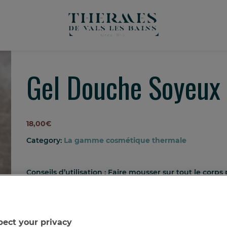
Gel Douche Soyeu
18,00
€
Category:
La gamme cosmétique thermale
Conseils d’utilisation :
Faire mousser sur tout le corps
réconfort et vous laisse un doux parfum frais.
En cas de contact avec les yeux, rincer abondamment à
Flacon Bouchon disc top 200 ml
ect your privacy