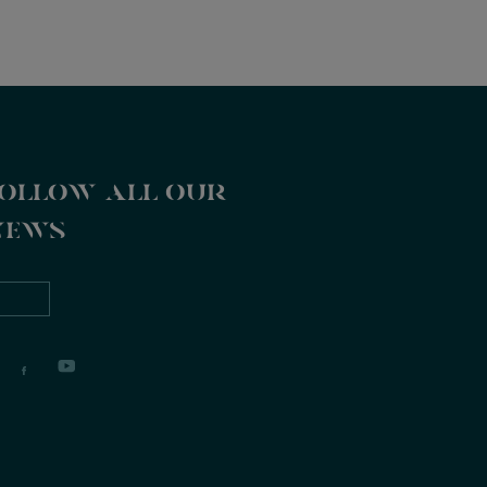
ollow all our
news