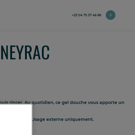
+33 04 75 37 46 68
0
x NEYRAC
 puis rincer. Au quotidien, ce gel douche vous apporte un
 l’eau claire.
Usage externe uniquement.